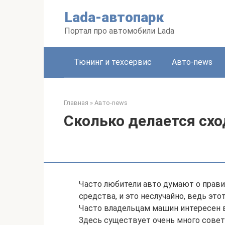
Перейти
Lada-автопарк
к
контенту
Портал про автомобили Lada
Тюнинг и техсервис
Авто-news
Главная
»
Авто-news
Сколько делается схо
Часто любители авто думают о прави
средства, и это неслучайно, ведь эт
Часто владельцам машин интересен в
Здесь существует очень много совет