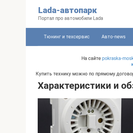
Перейти
Lada-автопарк
к
контенту
Портал про автомобили Lada
Тюнинг и техсервис
Авто-news
На сайте
pokraska-mosk
Купить технику можно по прямому договор
Характеристики и о