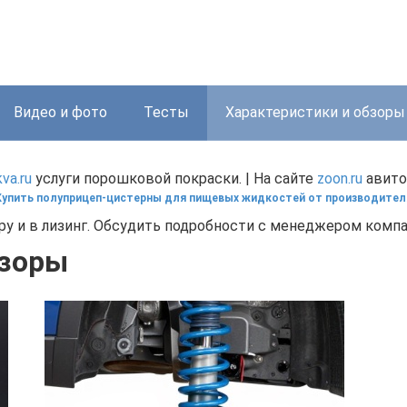
Видео и фото
Тесты
Характеристики и обзоры
va.ru
услуги порошковой покраски. | На сайте
zoon.ru
авито
Купить полуприцеп-цистерны для пищевых жидкостей от производител
у и в лизинг. Обсудить подробности с менеджером компан
бзоры