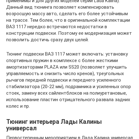
применимы и для других моделей серии Lada Kalina).
Данный вид тюнинга позволяет компенсировать
возросшую массу авто, сделать его более устойчивым
на трассе. Тем более, что в оригинальной комплектации
ВАЗ 1117 нередко встречаются недостатки в
конструкции подвески. Поэтому ее модернизация может
позволить достичь сразу двух целей.
Тюнинг подвески ВАЗ 1117 может включать: установку
спортивных пружин в комплексе с более жесткими
амортизаторами PLAZA или SS20 (позволяет улучшить
управляемость и снизить число кренов), треугольных
рычагов передней подвески и переднего усиленного
стабилизатора (20-22 мм), подрамника и усиленных опор
стоек, замену всех сайлентблоков на полиуретановые,
использование пластин отрицательного развала задних
колес и пр.
Тюнинг интерьера Лады Калины
универсал
Первостепенным мероприятием в Лада Калина универсал