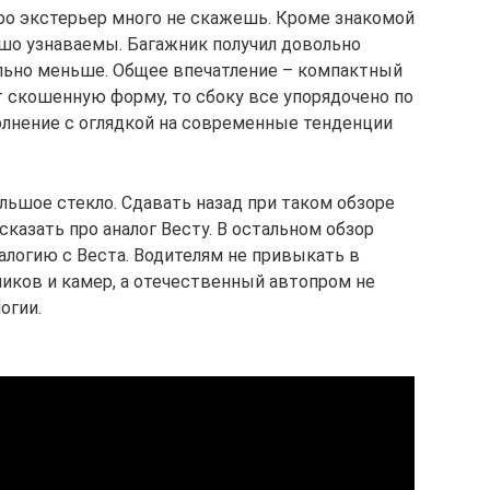
ро экстерьер много не скажешь. Кроме знакомой
ошо узнаваемы. Багажник получил довольно
льно меньше. Общее впечатление – компактный
т скошенную форму, то сбоку все упорядочено по
олнение с оглядкой на современные тенденции
льшое стекло. Сдавать назад при таком обзоре
сказать про аналог Весту. В остальном обзор
алогию с Веста. Водителям не привыкать в
ников и камер, а отечественный автопром не
огии.