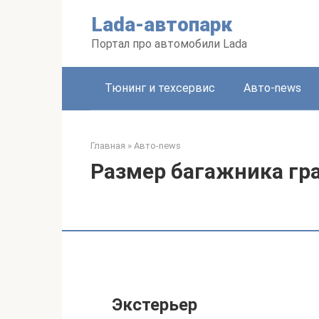
Перейти
Lada-автопарк
к
контенту
Портал про автомобили Lada
Тюнинг и техсервис
Авто-news
Главная
»
Авто-news
Размер багажника гра
Экстерьер