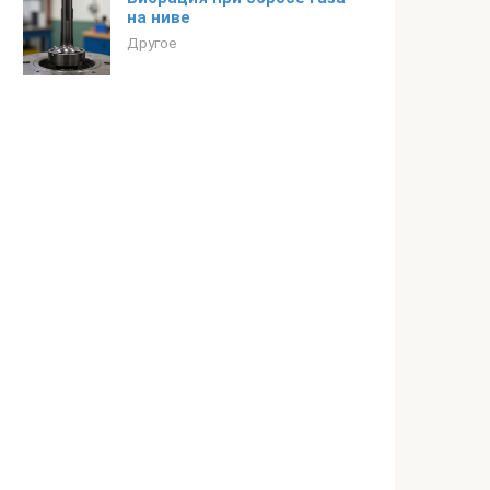
на ниве
Другое