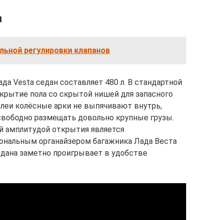
а
льной регулировки клапанов
а Vesta седан составляет 480 л. В стандартной
крытие пола со скрытой нишей для запасного
олеи колёсные арки не выпячивают внутрь,
свободно размещать довольно крупные грузы.
й амплитудой открытия является
ональным органайзером багажника Лада Веста
едана заметно проигрывает в удобстве