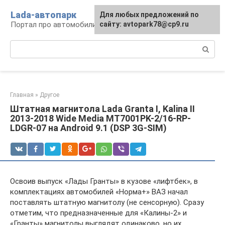
Перейти
Lada-автопарк
Для любых предложений по
к
Портал про автомобили Lada
сайту: avtopark78@cp9.ru
контенту
Поиск:
Главная
»
Другое
Штатная магнитола Lada Granta I, Kalina II
2013-2018 Wide Media MT7001PK-2/16-RP-
LDGR-07 на Android 9.1 (DSP 3G-SIM)
Освоив выпуск «Лады Гранты» в кузове «лифтбек», в
комплектациях автомобилей «Норма+» ВАЗ начал
поставлять штатную магнитолу (не сенсорную). Сразу
отметим, что предназначенные для «Калины-2» и
«Гранты» магнитолы выглядят одинаково, но их