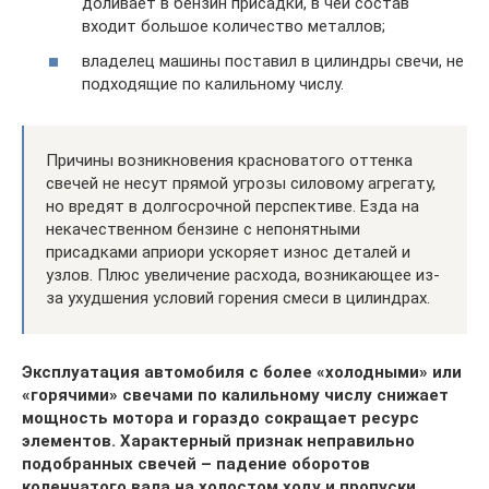
доливает в бензин присадки, в чей состав
входит большое количество металлов;
владелец машины поставил в цилиндры свечи, не
подходящие по калильному числу.
Причины возникновения красноватого оттенка
свечей не несут прямой угрозы силовому агрегату,
но вредят в долгосрочной перспективе. Езда на
некачественном бензине с непонятными
присадками априори ускоряет износ деталей и
узлов. Плюс увеличение расхода, возникающее из-
за ухудшения условий горения смеси в цилиндрах.
Эксплуатация автомобиля с более «холодными» или
«горячими» свечами по калильному числу снижает
мощность мотора и гораздо сокращает ресурс
элементов. Характерный признак неправильно
подобранных свечей – падение оборотов
коленчатого вала на холостом ходу и пропуски