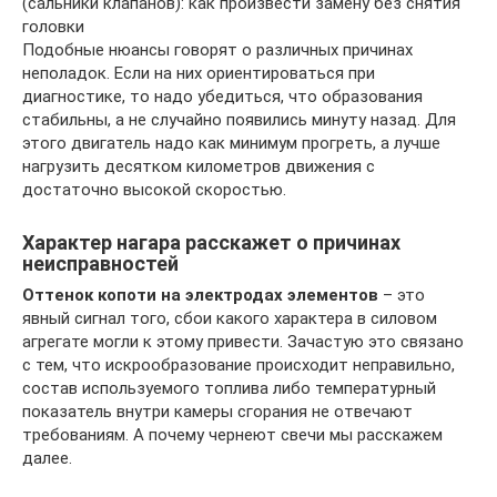
(сальники клапанов): как произвести замену без снятия
головки
Подобные нюансы говорят о различных причинах
неполадок. Если на них ориентироваться при
диагностике, то надо убедиться, что образования
стабильны, а не случайно появились минуту назад. Для
этого двигатель надо как минимум прогреть, а лучше
нагрузить десятком километров движения с
достаточно высокой скоростью.
Характер нагара расскажет о причинах
неисправностей
Оттенок копоти на электродах элементов
– это
явный сигнал того, сбои какого характера в силовом
агрегате могли к этому привести. Зачастую это связано
с тем, что искрообразование происходит неправильно,
состав используемого топлива либо температурный
показатель внутри камеры сгорания не отвечают
требованиям. А почему чернеют свечи мы расскажем
далее.