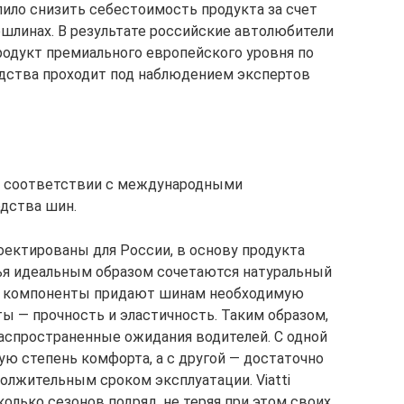
лило снизить себестоимость продукта за счет
шлинах. В результате российские автолюбители
одукт премиального европейского уровня по
одства проходит под наблюдением экспертов
в соответствии с международными
одства шин.
роектированы для России, в основу продукта
рья идеальным образом сочетаются натуральный
ые компоненты придают шинам необходимую
ы — прочность и эластичность. Таким образом,
распространенные ожидания водителей. С одной
 степень комфорта, а с другой — достаточно
олжительным сроком эксплуатации. Viatti
олько сезонов подряд, не теряя при этом своих