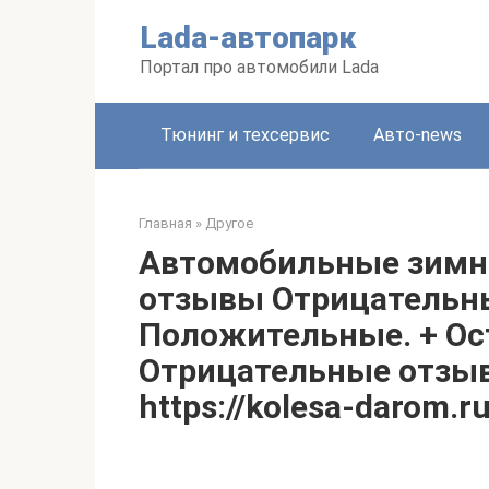
Перейти
Lada-автопарк
к
контенту
Портал про автомобили Lada
Тюнинг и техсервис
Авто-news
Главная
»
Другое
Автомобильные зимние
отзывы Отрицательны
Положительные. + Ос
Отрицательные отзыв
https://kolesa-darom.r