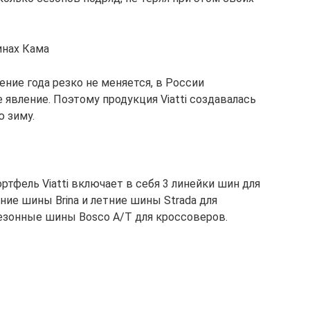
инах Кама
чение года резко не меняется, в России
явление. Поэтому продукция Viatti создавалась
ю зиму.
тфель Viatti включает в себя 3 линейки шин для
ние шины Brina и летние шины Strada для
езонные шины Bosco A/T для кроссоверов.