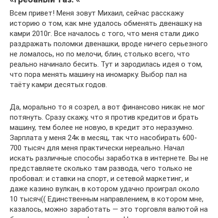
Всем привет! Меня зовут Михаил, сейчас расскажу
историю о том, как мне удалось обменять двенашку на
камри 2010г. Все началось с того, что меня стали дико
раздражать поломки двенашки, вроде ничего серьезного
не ломалось, но по мелочи, блин, столько всего, что
реально начинало бесить. Тут и зародилась идея о том,
что пора менять машину на иномарку. Выбор пал на
таёту камри десятых годов.
Да, морально то я созрел, а вот финансово никак не мог
потянуть. Сразу скажу, что я против кредитов и брать
машину, тем более не новую, в кредит это неразумно.
Зарплата у меня 24к в месяц, так что насобирать 600-
700 тысяч для меня практически нереально. Начал
искать различные способы заработка в интернете. Вы не
представляете сколько там развода, чего только не
пробовал: и ставки на спорт, и сетевой маркетинг, и
даже казино вулкан, в котором удачно проиграл около
10 тысяч(( Единственным направлением, в котором мне,
казалось, можно заработать — это торговля валютой на