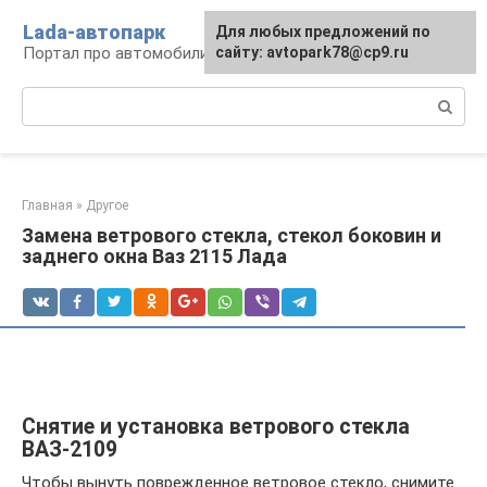
Перейти
Lada-автопарк
Для любых предложений по
к
Портал про автомобили Lada
сайту: avtopark78@cp9.ru
контенту
Поиск:
Главная
»
Другое
Замена ветрового стекла, стекол боковин и
заднего окна Ваз 2115 Лада
Снятие и установка ветрового стекла
ВАЗ-2109
Чтобы вынуть поврежденное ветровое стекло, снимите