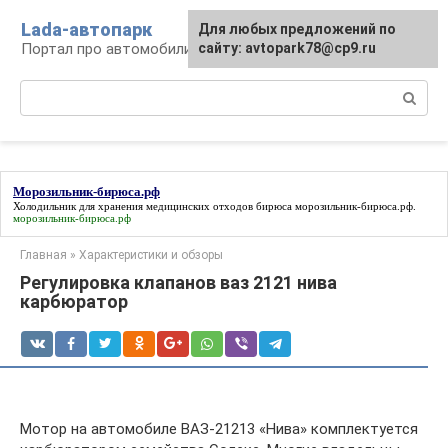
Перейти
Lada-автопарк
Для любых предложений по
к
Портал про автомобили Lada
сайту: avtopark78@cp9.ru
контенту
Поиск:
Морозильник-бирюса.рф
Холодильник для хранения медицинских отходов бирюса
морозильник-бирюса.рф
.
морозильник-бирюса.рф
Главная
»
Характеристики и обзоры
Регулировка клапанов ваз 2121 нива
карбюратор
Мотор на автомобиле ВАЗ-21213 «Нива» комплектуется