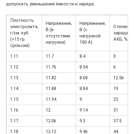
допускать уменьшения ёмкости и заряда.
Плотность
Напряжение,
Напряжение,
электролита,
Степень
В (в
В (с
г/см. куб.
заряда
отсутствии
нагрузкой
(+15 гр.
АКБ, %
нагрузки)
100 А)
Цельсия)
1.11
11.7
8.4
0
1.12
11.76
8.54
6
1.13
11.82
8.68
12.56
1.14
11.88
8.84
19
1.15
11.94
9
25
1.16
12
9.14
31
1.17
12.06
9.3
37.5
1.18
12.12
9.46
44