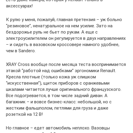
аксессуарах!
К рулю у меня, пожалуй, главная претензия – уж больно
“резиновое”, ненатуральное на нем усилие. Зато на
бездорожье руль не бьет по рукам. А еще с
электроусилителем он регулируется в двух направлениях
– и сидеть в вазовском кроссовере намного удобнее,
чем в Sandero.
XRAY Cross вообще после месяца теста воспринимается
этакой “работой над ошибками” эргономики Renault.
Кресла плотные (только кожа уж слишком
“искусственная”), щиток приборов с оранжевыми
шкалами читается лучше оригинального французского.
Все подогревается, в том числе задний диван. А
багажник – и вовсе бизнес-класс: небольшой, но с
жестким фальш­полом, петлями для груза и даже
розеткой на 12 В!
Но главное – едет автомобиль неплохо. Вазовцы