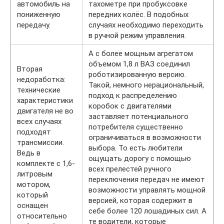
автомобиль на
тахометре при пробуксовке
пониженную
передних колёс. В подобных
передачу.
случаях необходимо переходить
в ручной режим управления.
А с более мощным агрегатом
объемом 1,8 л ВАЗ соединил
Вторая
роботизированную версию.
недоработка:
Такой, немного нерациональный,
технические
подход к распределению
характеристики
коробок с двигателями
двигателя не во
заставляет потенциального
всех случаях
потребителя существенно
подходят
ограничиваться в возможности
трансмиссии.
выбора. То есть любители
Ведь в
ощущать дорогу с помощью
комплекте с 1,6-
всех прелестей ручного
литровым
переключения передач не имеют
мотором,
возможности управлять мощной
который
версией, которая содержит в
оснащен
себе более 120 лошадиных сил. А
относительно
те водители, которые