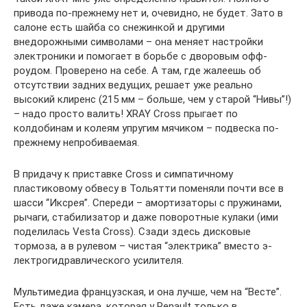
привода по-прежнему нет и, очевидно, не будет. Зато в
салоне есть шайба со снежинкой и другими
внедорожными символами – она меняет настройки
электроники и помогает в борьбе с дворовым офф-
роудом. Проверено на себе. А там, где жалеешь об
отсутствии задних ведущих, решает уже реально
высокий клиренс (215 мм – больше, чем у старой “Нивы”!)
– надо просто валить! XRAY Cross прыгает по
колдобинам и колеям упругим мячиком – подвеска по-
прежнему непробиваемая.
В придачу к приставке Cross и симпатичному
пластиковому обвесу в Тольятти поменяли почти все в
шасси “Иксрея”. Спереди – амортизаторы с пружинами,
рычаги, стабилизатор и даже поворотные кулаки (ими
поделилась Vesta Cross). Сзади здесь дисковые
тормоза, а в рулевом – чистая “электрика” вместо э­
лектрогидравлического усилителя.
Мультимедиа французская, и она лучше, чем на “Весте”.
Есть даже камера, которая у Renault только в