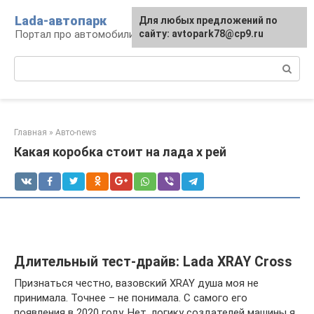
Перейти
Lada-автопарк
Для любых предложений по
к
Портал про автомобили Lada
сайту: avtopark78@cp9.ru
контенту
Поиск:
Главная
»
Авто-news
Какая коробка стоит на лада х рей
Длительный тест-драйв: Lada XRAY Cross
Признаться честно, вазовский XRAY душа моя не
принимала. Точнее – не понимала. С самого его
появления в 2020 году. Нет, логику создателей машины я,