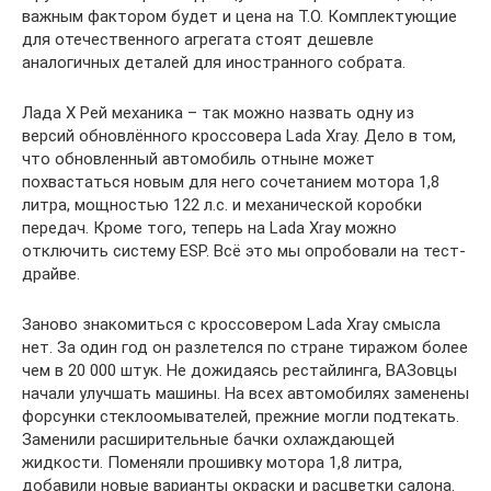
важным фактором будет и цена на Т.О. Комплектующие
для отечественного агрегата стоят дешевле
аналогичных деталей для иностранного собрата.
Лада Х Рей механика – так можно назвать одну из
версий обновлённого кроссовера Lada Xray. Дело в том,
что обновленный автомобиль отныне может
похвастаться новым для него сочетанием мотора 1,8
литра, мощностью 122 л.с. и механической коробки
передач. Кроме того, теперь на Lada Xray можно
отключить систему ESP. Всё это мы опробовали на тест-
драйве.
Заново знакомиться с кроссовером Lada Xray смысла
нет. За один год он разлетелся по стране тиражом более
чем в 20 000 штук. Не дожидаясь рестайлинга, ВАЗовцы
начали улучшать машины. На всех автомобилях заменены
форсунки стеклоомывателей, прежние могли подтекать.
Заменили расширительные бачки охлаждающей
жидкости. Поменяли прошивку мотора 1,8 литра,
добавили новые варианты окраски и расцветки салона.