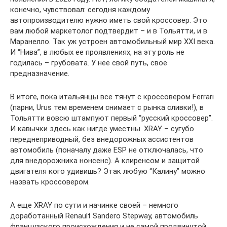
конечно, чувствовал: сегодня каждому
автопроизводителю нужно иметь свой кроссовер. Это
вам любой маркетолог подтвердит – и в Тольятти, и в
Маранелло. Так уж устроен автомобильный мир XXI века.
И “Нива”, в любых ее проявлениях, на эту роль не
годилась – грубовата. У нее свой путь, свое
предназначение.
В итоге, пока итальянцы все тянут с кроссовером Ferrari
(парни, Urus тем временем снимает с рынка сливки!), в
Тольятти вовсю штампуют первый “русский кроссовер”.
И кавычки здесь как нигде уместны. XRAY – сугубо
переднеприводный, без внедорожных ассистентов
автомобиль (поначалу даже ESP не отключалась, что
для внедорожника нонсенс). А клиренсом и защитой
двигателя кого удивишь? Этак любую “Калину” можно
назвать кроссовером.
А еще XRAY по сути и начинке своей – немного
доработанный Renault Sandero Stepway, автомобиль
французского происхождения и не самой продвинутой