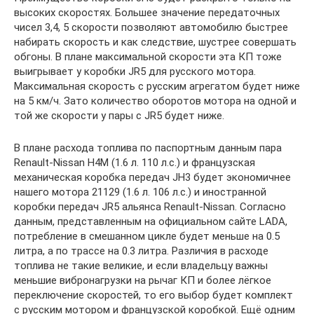
высоких скоростях. Большее значение передаточных
чисел 3,4, 5 скорости позволяют автомобилю быстрее
набирать скорость и как следствие, шустрее совершать
обгоны. В плане максимальной скорости эта КП тоже
выигрывает у коробки JR5 для русского мотора.
Максимальная скорость с русским агрегатом будет ниже
на 5 км/ч. Зато количество оборотов мотора на одной и
той же скорости у пары с JR5 будет ниже.
В плане расхода топлива по паспортным данным пара
Renault-Nissan H4M (1.6 л. 110 л.с.) и французская
механическая коробка передач JH3 будет экономичнее
нашего мотора 21129 (1.6 л. 106 л.с.) и иностранной
коробки передач JR5 альянса Renault-Nissan. Согласно
данным, представленным на официальном сайте LADA,
потребление в смешанном цикле будет меньше на 0.5
литра, а по трассе на 0.3 литра. Различия в расходе
топлива не такие великие, и если владельцу важны
меньшие вибронагрузки на рычаг КП и более лёгкое
переключение скоростей, то его выбор будет комплект
с русским мотором и французской коробкой. Ещё одним