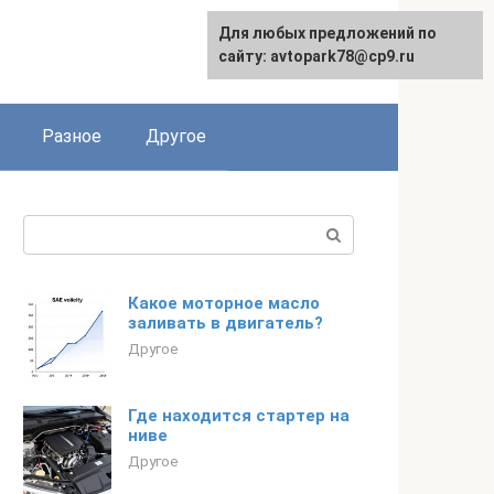
Для любых предложений по
сайту: avtopark78@cp9.ru
Разное
Другое
Поиск:
Какое моторное масло
заливать в двигатель?
Другое
Где находится стартер на
ниве
Другое