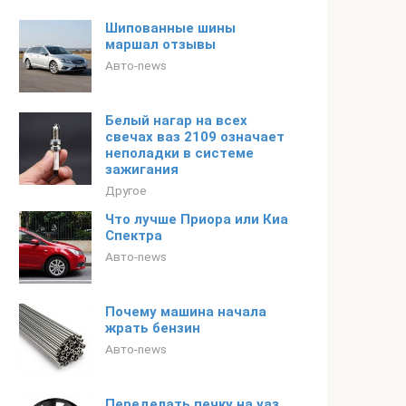
Шипованные шины
маршал отзывы
Авто-news
Белый нагар на всех
свечах ваз 2109 означает
неполадки в системе
зажигания
Другое
Что лучше Приора или Киа
Спектра
Авто-news
Почему машина начала
жрать бензин
Авто-news
Переделать печку на уаз