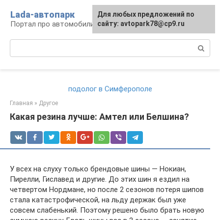
Перейти
Lada-автопарк
Для любых предложений по
к
Портал про автомобили Lada
сайту: avtopark78@cp9.ru
контенту
Поиск:
подолог в Симферополе
Главная
»
Другое
Какая резина лучше: Амтел или Белшина?
У всех на слуху только брендовые шины — Нокиан,
Пирелли, Гиславед и другие. До этих шин я ездил на
четвертом Нордмане, но после 2 сезонов потеря шипов
стала катастрофической, на льду держак был уже
совсем слабенький. Поэтому решено было брать новую