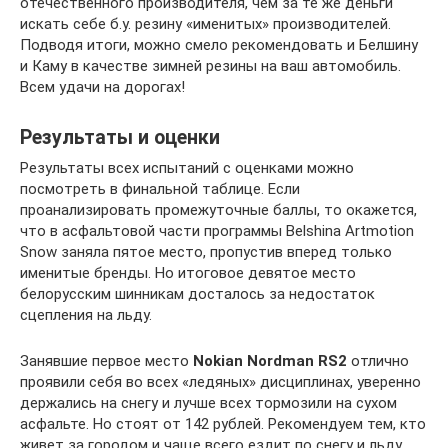
отечественного производителя, чем за те же деньги
искать себе б.у. резину «именитых» производителей.
Подводя итоги, можно смело рекомендовать и Белшину
и Каму в качестве зимней резины на ваш автомобиль.
Всем удачи на дорогах!
Результаты и оценки
Результаты всех испытаний с оценками можно
посмотреть в финальной таблице. Если
проанализировать промежуточные баллы, то окажется,
что в асфальтовой части программы Belshina Artmotion
Snow заняла пятое место, пропустив вперед только
именитые бренды. Но итоговое девятое место
белорусским шинникам досталось за недостаток
сцепления на льду.
Занявшие первое место
Nokian Nordman RS2
отлично
проявили себя во всех «ледяных» дисциплинах, уверенно
держались на снегу и лучше всех тормозили на сухом
асфальте. Но стоят от 142 рублей. Рекомендуем тем, кто
живет за городом и чаще всего ездит по снегу и льду.