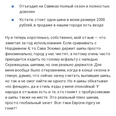
Отъездил на Савиках полный сезон и полностью
доволен
Кстати, стоит одна шина в моем размере 2300
рублей, в продаже в нашем городе есть везде
Ну и теперь коротенько, собственно, мой отзыв — что
заметил за год использования. Если сравнивать с
Нордманом 4, то Сава Эскимо держит шипы просто
феноменально, город у нас чистят, а потому очень часто
приходится ездить по голому асфальту с наледью.
Скрежещешь шипами, но они реально держатся. Для
меня вообще было откровением, когда в конце сезона я
глянул, думаю, что сейчас начну считать выпавшие шипы,
но так и не смог найти ни одного. Но я шины обкатывал
«по феншую», да и стиль езды у меня спокойный. У
народа в отзывах есть и те, кто гоняет с пробуксовками
и шипы также на месте. Это реальный плюс шинам,
просто глобальный зачет. Все-таки Европа пургу не
гонит!