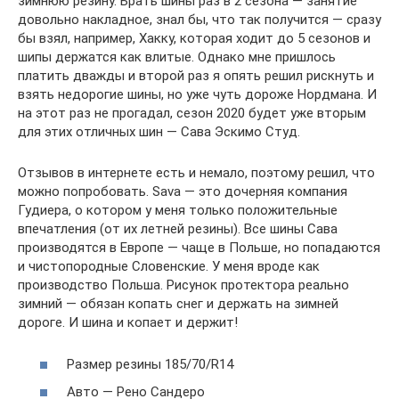
зимнюю резину. Брать шины раз в 2 сезона — занятие
довольно накладное, знал бы, что так получится — сразу
бы взял, например, Хакку, которая ходит до 5 сезонов и
шипы держатся как влитые. Однако мне пришлось
платить дважды и второй раз я опять решил рискнуть и
взять недорогие шины, но уже чуть дороже Нордмана. И
на этот раз не прогадал, сезон 2020 будет уже вторым
для этих отличных шин — Сава Эскимо Студ.
Отзывов в интернете есть и немало, поэтому решил, что
можно попробовать. Sava — это дочерняя компания
Гудиера, о котором у меня только положительные
впечатления (от их летней резины). Все шины Сава
производятся в Европе — чаще в Польше, но попадаются
и чистопородные Словенские. У меня вроде как
производство Польша. Рисунок протектора реально
зимний — обязан копать снег и держать на зимней
дороге. И шина и копает и держит!
Размер резины 185/70/R14
Авто — Рено Сандеро