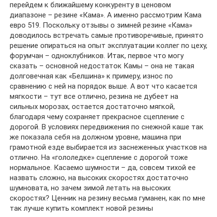
перейдем к ближайшему конкуренту в ценовом
диапазоне – резине «Кама». А именно рассмотрим Кама
евро 519. Поскольку отзывы о зимней резине «Кама»
доводилось встречать самые противоречивые, принято
решение опираться на опыт эксплуатации коллег по цеху,
форумчан – одноклубников. Итак, первое что могу
сказать – основной недостаток Камы – она не такая
долговечная как «Белшина» к примеру, износ по
сравнению с ней на порядок выше. А вот что касается
мягкости – тут все отлично, резина не дубеет на
сильных морозах, остается достаточно мягкой,
благодаря чему сохраняет прекрасное сцепление с
дорогой. В условиях передвижения по снежной каше так
же показала себя на должном уровне, машина при
грамотной езде выбирается из заснеженных участков на
отлично. На «гололедке» сцепление с дорогой тоже
нормальное. Касаемо шумности – да, совсем тихой ее
назвать сложно, на высоких скоростях достаточно
шумновата, но зачем зимой летать на высоких
скоростях? Ценник на резину весьма гуманен, как по мне
так лучше купить комплект новой резины