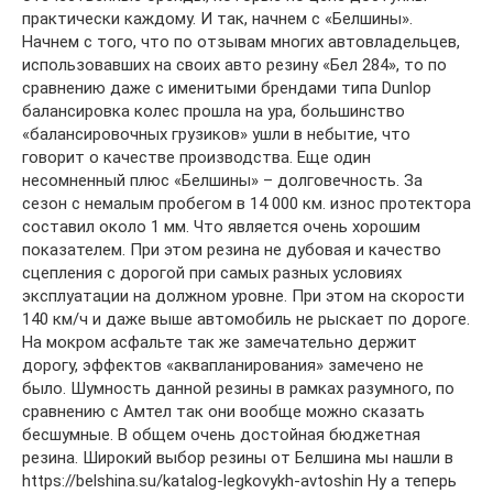
практически каждому. И так, начнем с «Белшины».
Начнем с того, что по отзывам многих автовладельцев,
использовавших на своих авто резину «Бел 284», то по
сравнению даже с именитыми брендами типа Dunlop
балансировка колес прошла на ура, большинство
«балансировочных грузиков» ушли в небытие, что
говорит о качестве производства. Еще один
несомненный плюс «Белшины» – долговечность. За
сезон с немалым пробегом в 14 000 км. износ протектора
составил около 1 мм. Что является очень хорошим
показателем. При этом резина не дубовая и качество
сцепления с дорогой при самых разных условиях
эксплуатации на должном уровне. При этом на скорости
140 км/ч и даже выше автомобиль не рыскает по дороге.
На мокром асфальте так же замечательно держит
дорогу, эффектов «аквапланирования» замечено не
было. Шумность данной резины в рамках разумного, по
сравнению с Амтел так они вообще можно сказать
бесшумные. В общем очень достойная бюджетная
резина. Широкий выбор резины от Белшина мы нашли в
https://belshina.su/katalog-legkovykh-avtoshin Ну а теперь