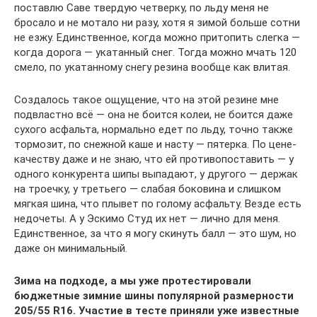
поставлю Саве твердую четверку, по льду меня не
бросало и не мотало ни разу, хотя я зимой больше сотни
не езжу. Единственное, когда можно притопить слегка —
когда дорога — укатанный снег. Тогда можно мчать 120
смело, по укатанному снегу резина вообще как влитая.
Создалось такое ощущение, что на этой резине мне
подвластно всё — она не боится колеи, не боится даже
сухого асфальта, нормально едет по льду, точно также
тормозит, по снежной каше и насту — пятерка. По цене-
качеству даже и не знаю, что ей противопоставить — у
одного конкурента шипы выпадают, у другого — держак
на троечку, у третьего — слабая боковина и слишком
мягкая шина, что плывет по голому асфальту. Везде есть
недочеты. А у Эскимо Студ их нет — лично для меня.
Единственное, за что я могу скинуть балл — это шум, но
даже он минимальный.
Зима на подходе, а мы уже протестировали
бюджетные зимние шины популярной размерности
205/55 R16. Участие в тесте приняли уже известные