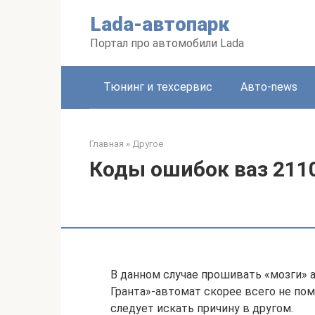
Перейти
Lada-автопарк
к
контенту
Портал про автомобили Lada
Тюнинг и техсервис
Авто-news
Главная
»
Другое
Коды ошибок ваз 211
В данном случае прошивать «мозги» 
Гранта»-автомат скорее всего не по
следует искать причину в другом.