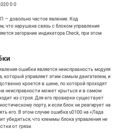
020 0 0
П — довольно частое явление. Код
м, что нарушена связь с блоком управления
яется загорание индикатора Check, при этом
бки
появления ошибки является неисправность модуля
, который управляет этим самым двигателем, и
дственно кроется в шине, по которой проходят
ина неисправности может крыться и в самом
одит из строя. Для его проверки существует
ностическому порту, и если блок не реагирует на
ять его. В этом случае ошибка u0100 на «Лада
ит убедиться, что клеммы блока управления не
стки от грязи.