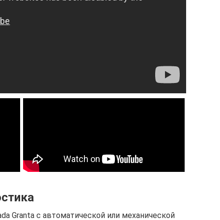
остика
ada Granta с автоматической или механической