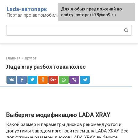
Перейти
Lada-автопарк
Для любых предложений по
к
Портал про автомобили Lada
сайту: avtopark78@cp9.ru
контенту
Поиск:
Главная
»
Другое
Лада xray разболтовка колес
Выберите модификацию LADA XRAY
Какой размер и параметры дисков рекомендуются и
допустимы заводом изготовителем для LADA XRAY. Все
допустимые размеры дисков LADA XRAY, выберите