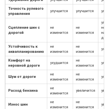
Точность рулевого
улучшится
улучшится
улу
управления
улуч
Сцепление шин с
не
не
но т
дорогой
изменится
изменится
на с
дор
Устойчивость к
не
не
уху
аквапланированию
изменится
изменится
Комфорт на
не
ухудшится
улу
неровной дороге
изменится
не
не
Шум от дороги
усил
изменится
изменится
не
Расход бензина
увеличится
увел
изменится
не
не
Износ шин
увел
изменится
изменится