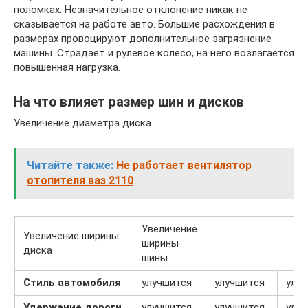
поломках. Незначительное отклонение никак не
сказывается на работе авто. Большие расхождения в
размерах провоцируют дополнительное загрязнение
машины. Страдает и рулевое колесо, на него возлагается
повышенная нагрузка.
На что влияет размер шин и дисков
Увеличение диаметра диска
Читайте также:
Не работает вентилятор
отопителя ваз 2110
Увеличение
Увеличение ширины
ширины
диска
шины
Стиль автомобиля
улучшится
улучшится
улу
Удержание дороги
улучшится
улучшится
улу