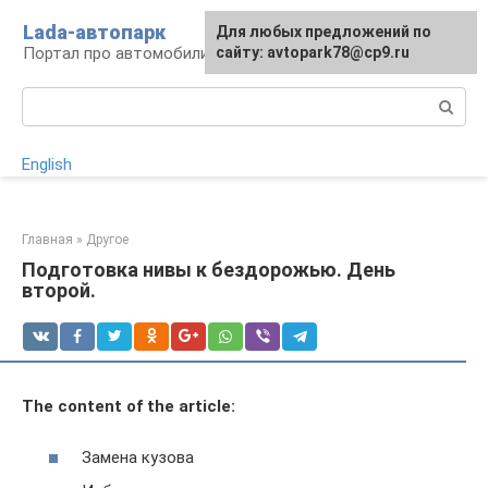
Перейти
Lada-автопарк
Для любых предложений по
Для любых предложений по
к
Портал про автомобили Lada
сайту:
сайту: avtopark78@cp9.ru
[email protected]
контенту
Поиск:
English
Главная
»
Другое
Подготовка нивы к бездорожью. День
второй.
The content of the article:
Замена кузова